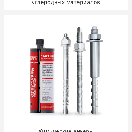
углеродных материалов
resistant, high load
capacity.Factory direct wholesale
prices for bulk procurement.
Contact
We have prepared Chinese
snacks, logo souvenirs and full
product samples for all valued
customers at our booth. Feel free
to stop by for face-to-face
discussion and quotations.24/7
WhatsApp Hotlines: 080 36005371
| 86 13813833394 | 86
13813851444
Химические анкеры