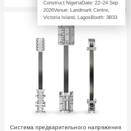
Construct NigeriaDate: 22–24 Sep
2026Venue: Landmark Centre,
Victoria Island, LagosBooth: 3B33
About Us
Self-owned manufacturing factory
providing one-stop structural
reinforcement and anchoring
materials for global infrastructure
projects.
Core Products
Carbon fiber series, structural
epoxy adhesives, mechanical &
chemical anchors, prestress
systems.
Product Highlights
Heat & damp resistant, ISO & ETA
certified, flame & welding
Система предварительного напряжения