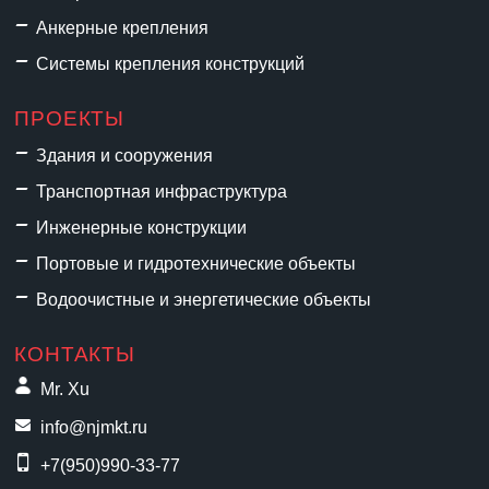
Анкерные крепления
We have prepared Chinese
snacks, logo souvenirs and full
Системы крепления конструкций
product samples for all valued
customers at our booth. Feel free
ПРОЕКТЫ
to stop by for face-to-face
Здания и сооружения
discussion and quotations.24/7
Транспортная инфраструктура
WhatsApp Hotlines: 080 36005371
| 86 13813833394 | 86
Инженерные конструкции
13813851444
Портовые и гидротехнические объекты
Водоочистные и энергетические объекты
КОНТАКТЫ
Mr. Xu
info@njmkt.ru
+7(950)990-33-77