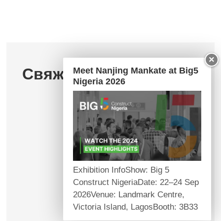
×
Свяжитесь с нами
Meet Nanjing Mankate at Big5
Nigeria 2026
Exhibition InfoShow: Big 5
Construct NigeriaDate: 22–24 Sep
2026Venue: Landmark Centre,
Victoria Island, LagosBooth: 3B33
About Us