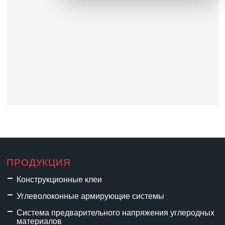
Self-owned manufacturing factory
providing one-stop structural
reinforcement and anchoring
materials for global infrastructure
projects.
Core Products
Carbon fiber series, structural
epoxy adhesives, mechanical &
chemical anchors, prestress
systems.
Product Highlights
Heat & damp resistant, ISO & ETA
ПРОДУКЦИЯ
certified, flame & welding
Конструкционные клеи
resistant, high load
Углеволоконные армирующие системы
capacity.Factory direct wholesale
prices for bulk procurement.
Система предварительного напряжения углеродных
Contact
материалов