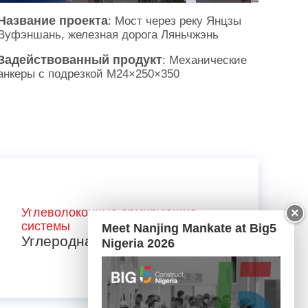
Название проекта
: Мост через реку Янцзы
Вуфэншань, железная дорога Ляньчжэнь
Задействованный продукт
: Механические
анкеры с подрезкой M24×250×350
×
Углеволоконные армирующие
системы
Meet Nanjing Mankate at Big5
Углеродная ткань
Nigeria 2026