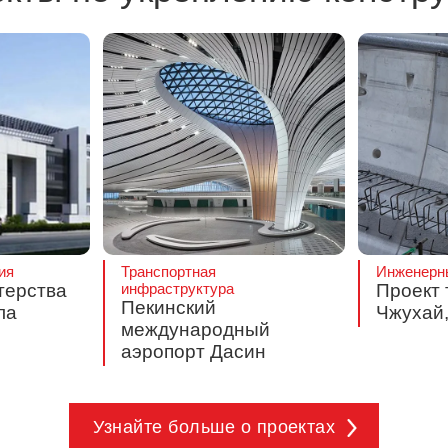
ия
Транспортная
Инженерн
терства
инфраструктура
Проект 
Пекинский
ла
Чжухай,
международный
аэропорт Дасин
Узнайте больше о проектах