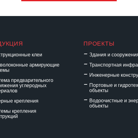
ДУКЦИЯ
ПРОЕКТЫ
струкционные клеи
Здания и сооружени
еволоконные армирующие
Транспортная инфра
темы
Инженерные констр
тема предварительного
Портовые и гидроте
ряжения углеродных
объекты
ериалов
Водоочистные и эне
ерные крепления
объекты
темы крепления
трукций