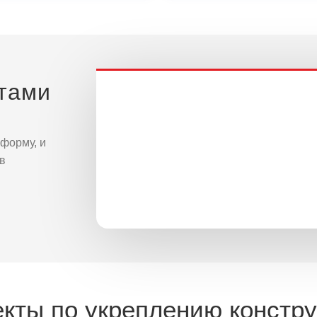
ртами
форму, и
в
кты по укреплению констр