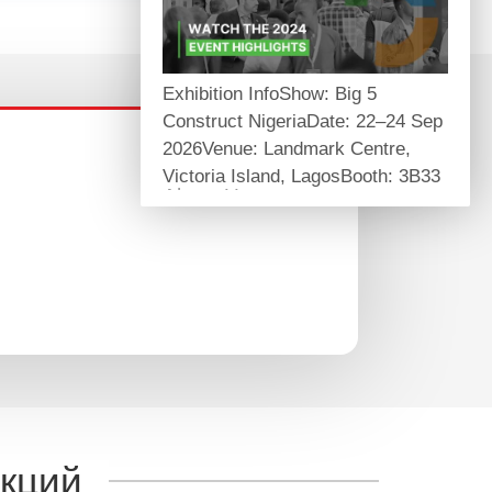
Exhibition InfoShow: Big 5
Construct NigeriaDate: 22–24 Sep
2026Venue: Landmark Centre,
Victoria Island, LagosBooth: 3B33
About Us
Self-owned manufacturing factory
providing one-stop structural
reinforcement and anchoring
materials for global infrastructure
projects.
Core Products
Carbon fiber series, structural
epoxy adhesives, mechanical &
chemical anchors, prestress
укций