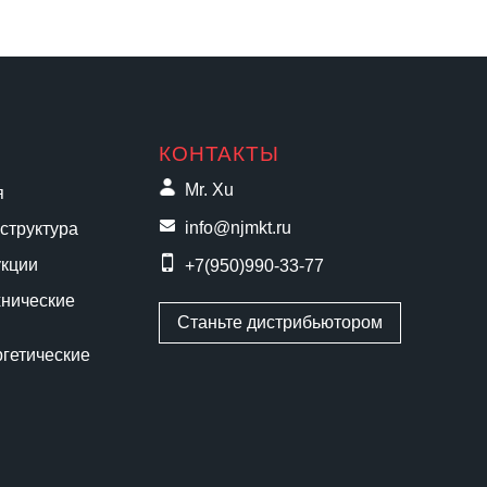
КОНТАКТЫ
Mr. Xu
я
info@njmkt.ru
структура
укции
+7(950)990-33-77
хнические
Станьте дистрибьютором
ргетические