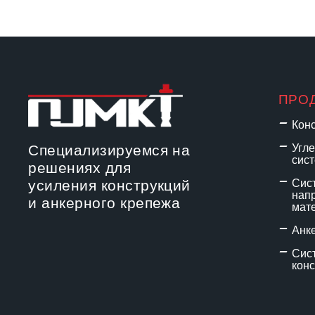
ПРО
Кон
Специализируемся на
Угл
сис
решениях для
усиления конструкций
Сис
нап
и анкерного крепежа
мат
Анк
Сис
конс