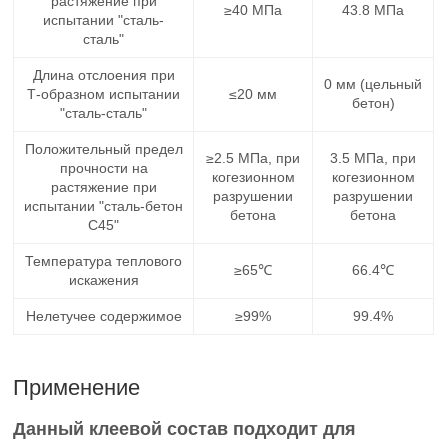
растяжение при
≥40 МПа
43.8 МПа
испытании "сталь-
сталь"
Длина отслоения при
0 мм (цельный
Т-образном испытании
≤20 мм
бетон)
"сталь-сталь"
Положительный предел
≥2.5 МПа, при
3.5 МПа, при
прочности на
когезионном
когезионном
растяжение при
разрушении
разрушении
испытании "сталь-бетон
бетона
бетона
С45"
Температура теплового
≥65℃
66.4℃
искажения
Нелетучее содержимое
≥99%
99.4%
Применение
Данный клеевой состав подходит для