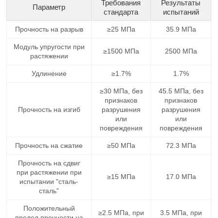
Требования
Результаты
Параметр
стандарта
испытаний
Прочность на разрыв
≥25 МПа
35.9 МПа
Модуль упругости при
≥1500 МПа
2500 МПа
растяжении
Удлинение
≥1.7%
1.7%
≥30 МПа, без
45.5 МПа, без
признаков
признаков
Прочность на изгиб
разрушения
разрушения
или
или
повреждения
повреждения
Прочность на сжатие
≥50 МПа
72.3 МПа
Прочность на сдвиг
при растяжении при
≥15 МПа
17.0 МПа
испытании "сталь-
сталь"
Положительный
≥2.5 МПа, при
3.5 МПа, при
предел прочности на