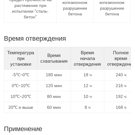
когезионном
когезионном
растяжение при
разрушении
разрушении
испытании "сталь-
бетона
бетона
бетон"
Время отверждения
Температура
Время
Полное
Время
при
начала
время
схватывания
установке
отверждения
отверждения
-5℃~0℃
180 мин
18 ч
240 ч
0℃~10℃
120 мин
12 ч
216 ч
10℃~20℃
80 мин
10 ч
192 ч
20℃ и выше
60 мин
8 ч
168 ч
Применение