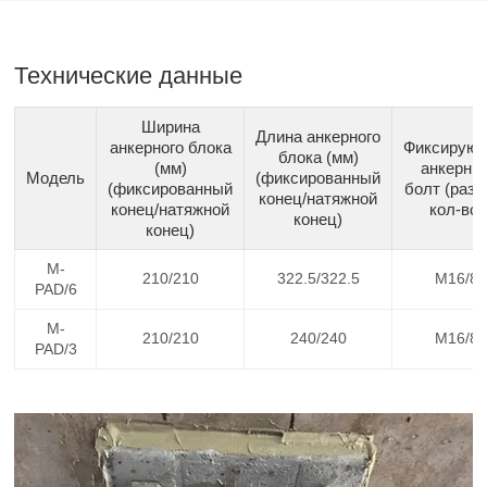
Технические данные
Ширина
Длина анкерного
анкерного блока
Фиксирую
блока (мм)
(мм)
анкерны
Модель
(фиксированный
(фиксированный
болт (разм
конец/натяжной
конец/натяжной
кол-во)
конец)
конец)
M-
210/210
322.5/322.5
M16/8
PAD/6
M-
210/210
240/240
M16/8
PAD/3