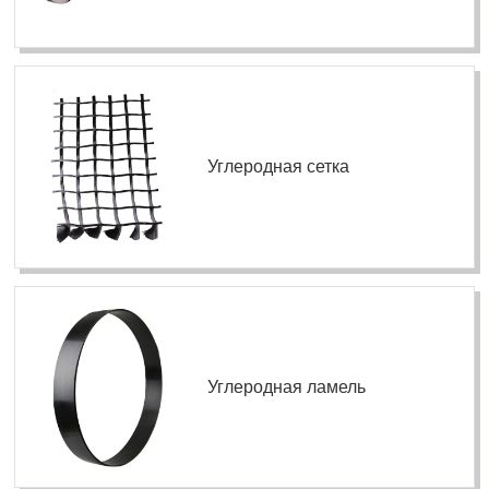
Углеродная сетка
Углеродная ламель