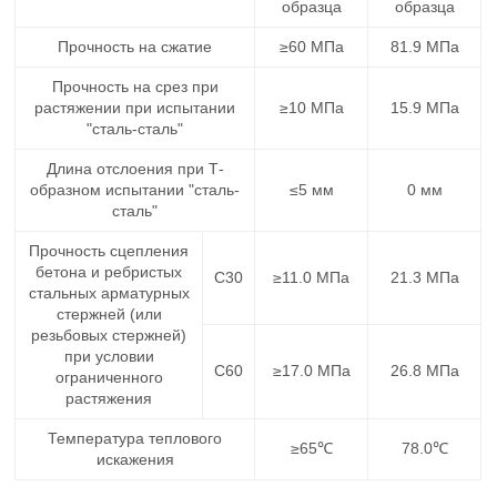
образца
образца
Прочность на сжатие
≥60 МПа
81.9 МПа
Прочность на срез при
растяжении при испытании
≥10 МПа
15.9 МПа
"сталь-сталь"
Длина отслоения при Т-
образном испытании "сталь-
≤5 мм
0 мм
сталь"
Прочность сцепления
бетона и ребристых
C30
≥11.0 МПа
21.3 МПа
стальных арматурных
стержней (или
резьбовых стержней)
при условии
C60
≥17.0 МПа
26.8 МПа
ограниченного
растяжения
Температура теплового
≥65℃
78.0℃
искажения