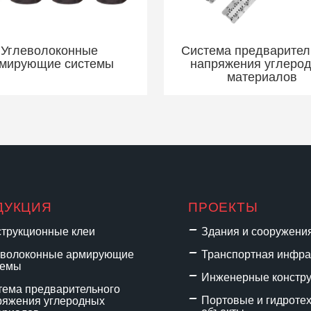
Углеволоконные
Система предварител
мирующие системы
напряжения углеро
материалов
ДУКЦИЯ
ПРОЕКТЫ
струкционные клеи
Здания и сооружени
еволоконные армирующие
Транспортная инфра
темы
Инженерные констр
тема предварительного
Портовые и гидроте
ряжения углеродных