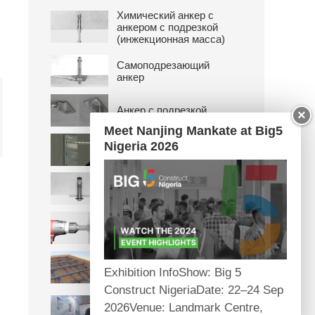
Химический анкер с
анкером с подрезкой
(инжекционная масса)
Самоподрезающий
анкер
Анкер с подрезкой
×
Meet Nanjing Mankate at Big5
Nigeria 2026
Съемный анкер
Анкер шурупного типа
с подрезкой
Анкер-шуруп
Закладной анкерный
Exhibition InfoShow: Big 5
канал
Construct NigeriaDate: 22–24 Sep
Международная
2026Venue: Landmark Centre,
торговая ярмарка в