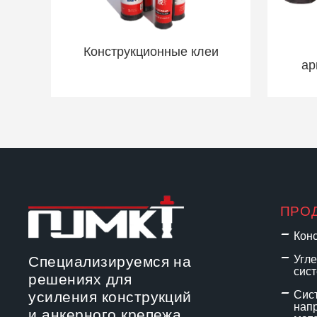
Конструкционные клеи
ар
ПРО
Кон
Специализируемся на
Угл
сис
решениях для
усиления конструкций
Сис
нап
и анкерного крепежа