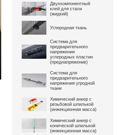
Двухкомпонентный
клей для стали
(жидкий)
Углеродная ткань
Система для
предварительного
напряжения
углеродных пластин
(преднапряжение)
Система для
предварительного
ter
напряжения угродной
lscreen
ткани
Химический анкер с
резьбовой шпилькой
(инжекционная масса)
Химический анкер с
конической шпилькой
(инжекционная масса)