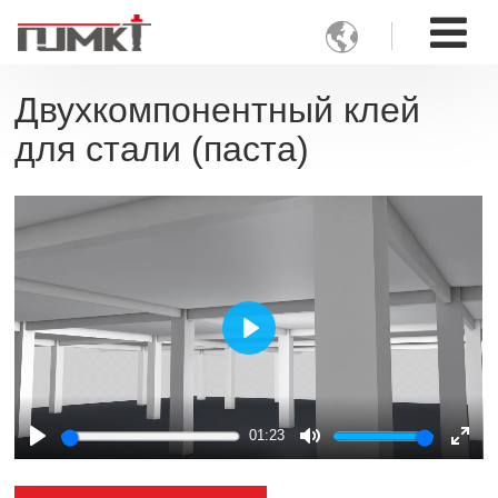

Двухкомпонентный клей
для стали (паста)
Play
01:23
Play
Mute
Ente
full