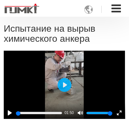

Испытание на вырыв
химического анкера
Play
01:50
Play
Mute
Ente
full