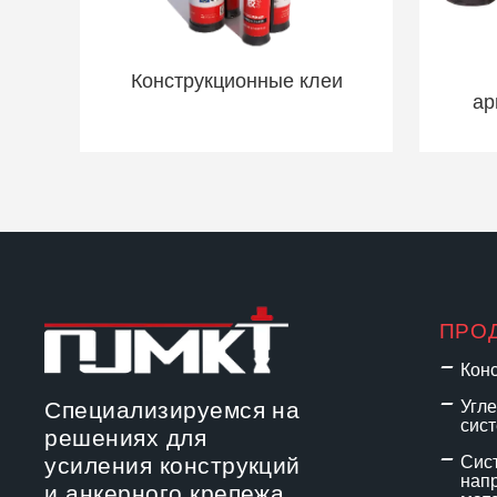
Конструкционные клеи
ар
ПРО
Кон
Специализируемся на
Угл
сис
решениях для
усиления конструкций
Сис
нап
и анкерного крепежа