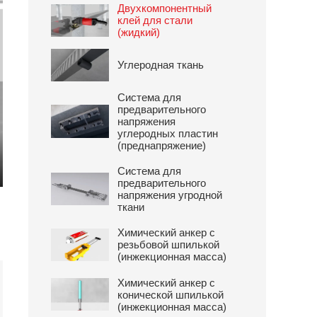
Двухкомпонентный
клей для стали
(жидкий)
Углеродная ткань
Система для
предварительного
напряжения
углеродных пластин
(преднапряжение)
Система для
предварительного
ter
напряжения угродной
lscreen
ткани
Химический анкер с
резьбовой шпилькой
(инжекционная масса)
Химический анкер с
конической шпилькой
(инжекционная масса)