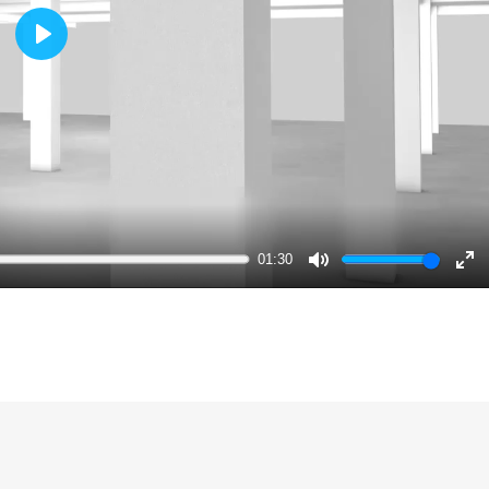
Play
01:30
Mute
En
ful