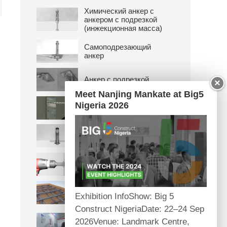
Химический анкер с
анкером с подрезкой
(инжекционная масса)
Самоподрезающий
анкер
Анкер с подрезкой
×
Meet Nanjing Mankate at Big5
Nigeria 2026
Съемный анкер
Анкер шурупного типа
с подрезкой
Анкер-шуруп
Закладной анкерный
Exhibition InfoShow: Big 5
канал
Construct NigeriaDate: 22–24 Sep
Международная
2026Venue: Landmark Centre,
торговая ярмарка в