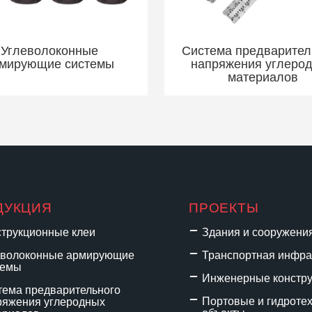
Углеволоконные
Система предварител
мирующие системы
напряжения углеро
материалов
ДУКЦИЯ
ПРОЕКТЫ
струкционные клеи
Здания и сооружени
еволоконные армирующие
Транспортная инфра
темы
Инженерные констр
тема предварительного
Портовые и гидроте
ряжения углеродных