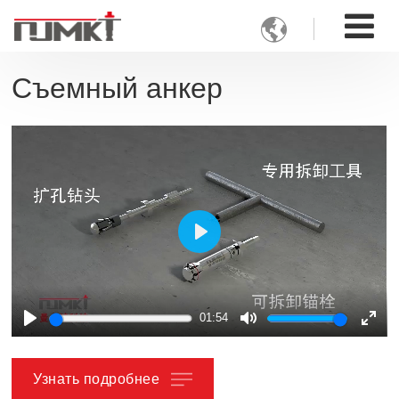

Съемный анкер
Play
01:54
Play
Mute
Ente
full
Узнать подробнее