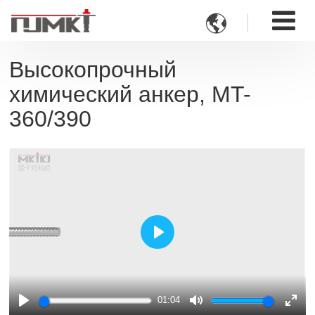

Высокопрочный
химический анкер, MT-
360/390
Play
01:04