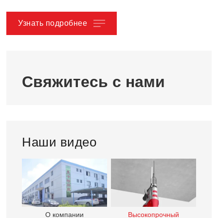
Play
Mute
Ente
full
Узнать подробнее
Свяжитесь с нами
Наши видео
О компании
Высокопрочный